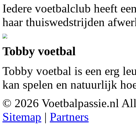
Iedere voetbalclub heeft ee
haar thuiswedstrijden afwer
Tobby voetbal
Tobby voetbal is een erg le
kan spelen en natuurlijk ho
© 2026 Voetbalpassie.nl Al
Sitemap
|
Partners