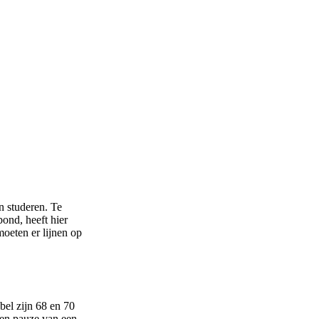
n studeren. Te
ond, heeft hier
moeten er lijnen op
bel zijn 68 en 70
een pauze van een