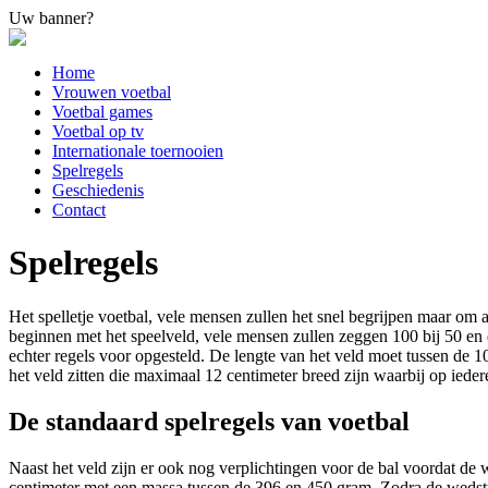
Uw banner?
Home
Vrouwen voetbal
Voetbal games
Voetbal op tv
Internationale toernooien
Spelregels
Geschiedenis
Contact
Spelregels
Het spelletje voetbal, vele mensen zullen het snel begrijpen maar om 
beginnen met het speelveld, vele mensen zullen zeggen 100 bij 50 en
echter regels voor opgesteld. De lengte van het veld moet tussen de 10
het veld zitten die maximaal 12 centimeter breed zijn waarbij op iede
De standaard spelregels van voetbal
Naast het veld zijn er ook nog verplichtingen voor de bal voordat de
centimeter met een massa tussen de 396 en 450 gram. Zodra de wedstr