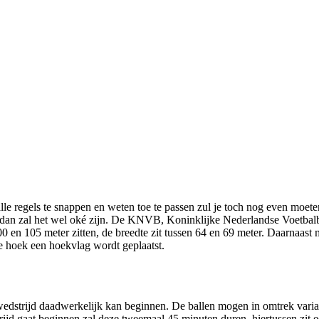
alle regels te snappen en weten toe te passen zul je toch nog even moete
 dan zal het wel oké zijn. De KNVB, Koninklijke Nederlandse Voetbalb
0 en 105 meter zitten, de breedte zit tussen 64 en 69 meter. Daarnaast 
re hoek een hoekvlag wordt geplaatst.
 wedstrijd daadwerkelijk kan beginnen. De ballen mogen in omtrek varia
ijd gaat beginnen zal deze tweemaal 45 minuten duren, hiertussen zit 